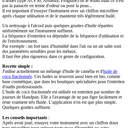
d'armes (type ACF50, Armistol, Froglube) ou le wd40 mais ce n'est
pas la panacée en terme d'odeur ou pour la peau...
Il est important d’essuyer l'instrument avec un chiffon microfibre
après chaque utilisation et de le maintenir très légèrement huilé.
Un nettoyage à l'alcool puis quelques gouttes d'huile réparties
uniformément sur l'instrument suffisent.
La fréquence d'entretien va dépendre de la fréquence d'utilisation et
de l'environnement.
Par exemple : un fort taux d'humidité dans l'air ou un air salin sont
des paramètres sensibles pour les métaux.
Il faut être plus rigoureux dans ce genre de configuration.
Recette simple :
J'utilise actuellement un mélange d'huile de camélia et d'
huile de
coco fractionnée
. Ces huiles se trouvent aussi bien en bio, comme
base cosmétique, que dans les boutiques spécialisées pour l'entretien
d'outils professionnels.
L'huile de coco fractionnée est utilisée en entretien par nombre de
joueurs de Handpan. Elle a l'avantage de ne pas figer facilement et
reste vraiment très fluide. L'application n'en est que plus simple.
Quelques gouttes suffisent.
Les conseils importants
:
Après avoir joué, essuyez votre instrument avec un chiffon doux
type microfibre pour enlever toute trace d'humidité ou autre